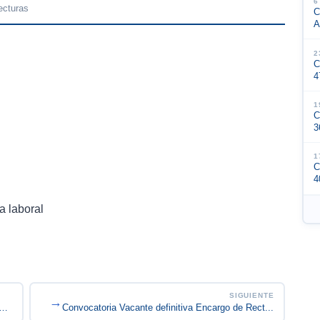
6
ecturas
C
A
2
C
4
1
C
3
1
C
4
a laboral
SIGUIENTE
→
oria encargo 2026-07 Técnico Operativo C...
Convocatoria Vacante definitiva Encargo de Rect...