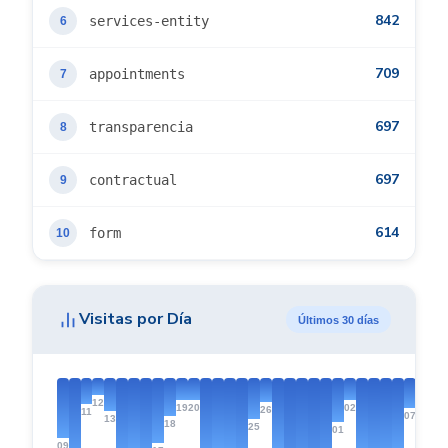
842
services-entity
6
709
appointments
7
697
transparencia
8
697
contractual
9
614
form
10
Visitas por Día
Últimos 30 días
08
12
20
19
02
26
11
07
13
18
25
01
09