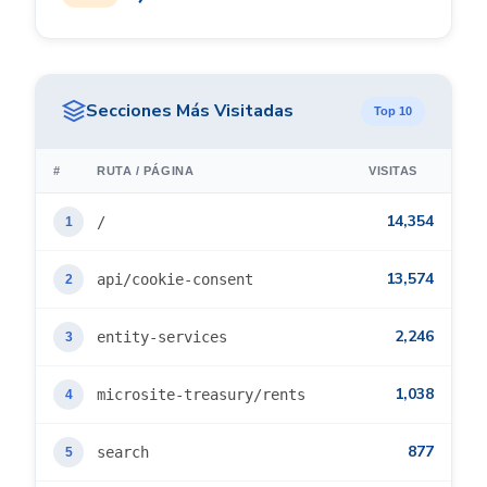
Secciones Más Visitadas
Top 10
#
RUTA / PÁGINA
VISITAS
14,354
/
1
13,574
api/cookie-consent
2
2,246
entity-services
3
1,038
microsite-treasury/rents
4
877
search
5