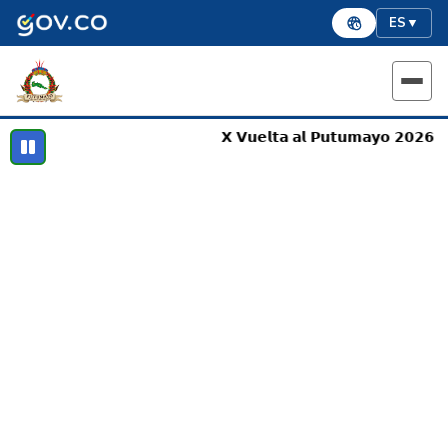
ES
▼
𝗫 𝗩𝘂𝗲𝗹𝘁𝗮 𝗮𝗹 𝗣𝘂𝘁𝘂𝗺𝗮𝘆𝗼 𝟮𝟬𝟮𝟲