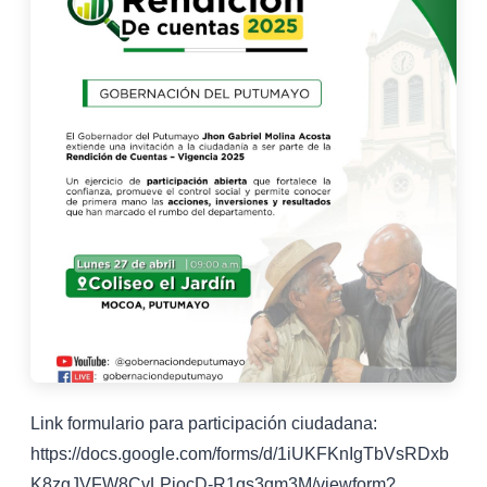
Link formulario para participación ciudadana:
https://docs.google.com/forms/d/1iUKFKnIgTbVsRDxb
K8zgJVFW8CvLPiocD-R1qs3qm3M/viewform?