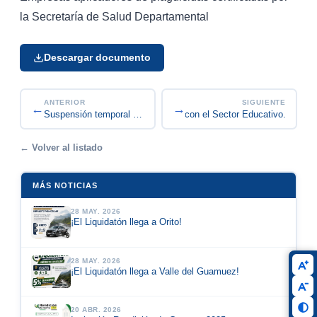
la Secretaría de Salud Departamental
Descargar documento
ANTERIOR
SIGUIENTE
←
→
Somos Serios con el Sector Educativo.
Suspensión temporal de trámites de licenciamient...
← Volver al listado
MÁS NOTICIAS
28 MAY. 2026
¡El Liquidatón llega a Orito!
28 MAY. 2026
¡El Liquidatón llega a Valle del Guamuez!
20 ABR. 2026