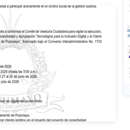
1
R
2