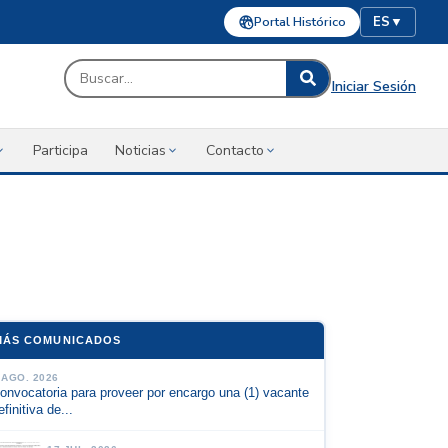
Portal Histórico
ES
▼
Iniciar Sesión
Participa
Noticias
Contacto
MÁS COMUNICADOS
 AGO. 2026
onvocatoria para proveer por encargo una (1) vacante
efinitiva de...