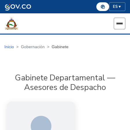
ES
▼
Inicio
Gobernación
Gabinete
Gabinete Departamental —
Asesores de Despacho
Carolina Correa Cardona
Asesores de Despacho
Cargo: