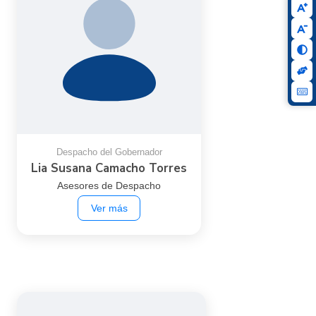
Asesores de Despacho
Cargo:
Despacho
Dependencia:
Despacho del
Subdependencia:
Gobernador
Correo:
lia.camacho@putumayo.gov.co
2025-03-20
Fecha de ingreso:
Despacho del Gobernador
Lia Susana Camacho Torres
Asesores de Despacho
← Volver
Ver más