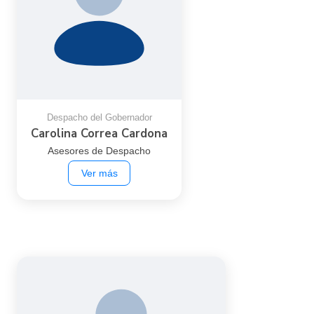
Despacho
Dependencia:
Despacho del
Subdependencia:
Gobernador
Correo:
carolina.correa@putumayo.gov.co
2025-03-20
Fecha de ingreso:
Despacho del Gobernador
Carolina Correa Cardona
Asesores de Despacho
← Volver
Ver más
Edgar Andres Ortega
Benavides