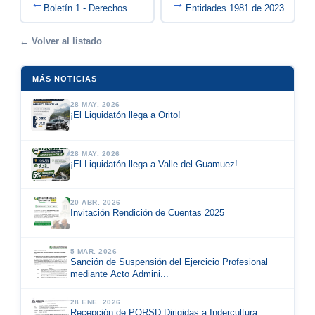
←
→
Comunicación Entidades 1981 de 2023
Boletín 1 - Derechos Humanos en el Departamento...
← Volver al listado
MÁS NOTICIAS
28 MAY. 2026
¡El Liquidatón llega a Orito!
28 MAY. 2026
¡El Liquidatón llega a Valle del Guamuez!
20 ABR. 2026
Invitación Rendición de Cuentas 2025
5 MAR. 2026
Sanción de Suspensión del Ejercicio Profesional
mediante Acto Admini...
28 ENE. 2026
Recepción de PQRSD Dirigidas a Indercultura